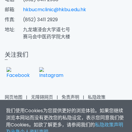
邮箱:
hkbucmclinic@hkbu.edu.hk
传真:
(852) 3411 2929
地址:
九龙塘浸会大学道七号
赛马会中医药学院大楼
关注我们
网页地图
|
无障碍网页
|
免责声明
|
私隐政策
我们使用Cookies为您提供更好的浏览体验。如果您继续
2026香港浸会大学 版权所有
浏览本网站而没有更改您的私隐设定，表示您同意我们使
用Cookies。如欲了解更多，请参阅我们的
私隐政策声明
及收集个人资料声明
。