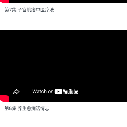
第7集 子宫肌瘤中医疗法
第8集 养生愈病话情志