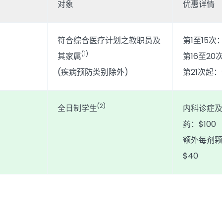
对象
优惠详情
符合综合医疗计划之教职员及
第1至15次
(1)
其家属
第16至20
(疾病预防类别除外)
第21次起
(2)
全日制学生
内科诊症及
药：$100
额外每剂颗
$40