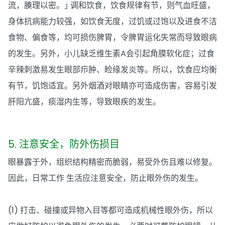
流，腠理以密。｣ 调和饮食，饮食规律有节，则气血旺盛，
身体抗病能力较强，如饮食无度，过饥或过饱以及进食不洁
食物、偏食等，均可损伤脾胃，令脾胃运化失常而导致眼病
的发生。另外，小儿缺乏维生素A会引起角膜软化症；过食
辛辣刺激易发生眼部疖肿、睑缘发炎等。所以，饮食应均衡
有节，饥饱适宜。另外烟酒对眼睛亦可造成伤害，容易引发
肝阳亢盛，痰湿内生等，导致眼疾的发生。
5. 注意安全，防外伤损目
眼暴露于外，组织结构精密而脆弱，易受外伤且难以修复。
因此，日常工作 生活应注意安全，防止眼外伤的发生。
(1) 打击、碰撞或异物入目等都可造成机械性眼外伤，所以