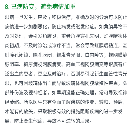
8. 已病防变，避免病情加重
眼病一旦发生，应及早积极治疗，准确及时的诊治可以防止
病情进一步加剧恶化，防止病发或继发他症。如角膜异物不
及时处理，会引发角膜炎，重者角膜穿孔失明，虹膜睫状体
炎初期，不及时诊治或诊疗不当，常会导致虹膜后粘连，甚
则瞳孔闭锁、瞳孔膜闭，继发青光眼、白内障等；视网膜静
脉阻塞、糖尿病视网膜病变、高血压视网膜病变等眼底有广
泛出血的患者，更应及时治疗，否则易引起新生血管性青光
眼，也可因玻璃体出血而导致玻璃体视网膜增殖性疾患；头
部外伤波及视神经者，如早期没能正确处理，常可导致视神
经萎缩。所以医生只有全面了解疾病的传变、转归、预后，
才能有的放矢，采取积极有效的措施阻断疾病的进一步发
展，防止变生他症，导致不可逆转的后果。