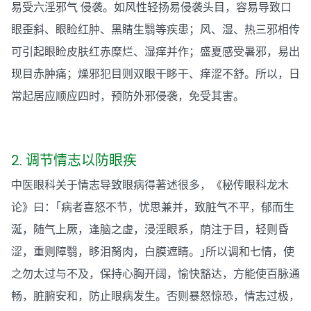
易受六淫邪气 侵袭。如风性轻扬易侵袭头目，容易导致口
眼歪斜、眼睑红肿、黑睛生翳等疾患；风、湿、热三邪相传
可引起眼睑皮肤红赤糜烂、湿痒并作；盛夏感受暑邪，易出
现目赤肿痛；燥邪犯目则双眼干眵干、痒涩不舒。所以，日
常起居应顺应四时，预防外邪侵袭，免受其害。
2. 调节情志以防眼疾
中医眼科关于情志导致眼病得著述很多，《秘传眼科龙木
论》曰：｢病者喜怒不节，忧思兼并，致脏气不平，郁而生
涎，随气上厥，逢脑之虚，浸淫眼系，荫注于目，轻则昏
涩，重则障翳，眵泪胬肉，白膜遮睛。｣所以调和七情，使
之勿太过与不及，保持心胸开阔，愉快豁达，方能使百脉通
畅，脏腑安和，防止眼病发生。否则暴怒惊恐，情志过极，