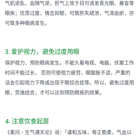
气机逆乱，血随气逆，肝气上攻于目可诱发青光眼、暴盲等
眼疾；忧思过度，情志抑郁，可致肝失疏泄，气滞血瘀，亦
可致多种眼病发生。
3. 爱护视力，避免过度用眼
保护视力，预防眼病发生。不能久看电视、电脑，伏案工作
时间不能过长， 否则可使视力疲劳，眼酸胀不适，严重的
话会引起视力下降或出现干眼综合症等。所以，避免过度用
眼，劳逸结合，才可以达到预防眼疾的效果。
4. 注意饮食起居
《素问‧生气通天论》说：｢谨和五味，骨正筋柔，气血以